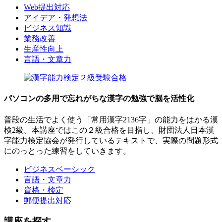
Web提出対応
アイデア・発想法
ビジネス知識
業務改善
生産性向上
言語・文章力
パソコンの多用で忘れがちな漢字の勉強で脳を活性化
普段の生活でよく使う「常用漢字2136字」の能力をはかる漢
検2級。本講座ではこの２級合格を目指し、財団法人日本漢
字能力検定協会が発行しているテキストで、実際の問題形式
にのっとった練習をしていきます。
ビジネスベーシック
言語・文章力
資格・検定
郵便提出対応
講座を探す