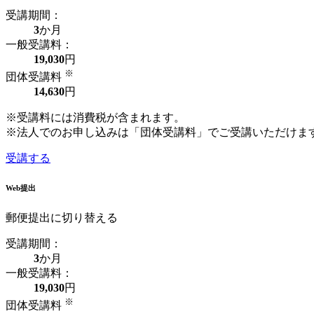
受講期間：
3
か月
一般受講料：
19,030
円
※
団体受講料
14,630
円
※受講料には消費税が含まれます。
※法人でのお申し込みは「団体受講料」でご受講いただけま
受講する
Web提出
郵便提出に切り替える
受講期間：
3
か月
一般受講料：
19,030
円
※
団体受講料