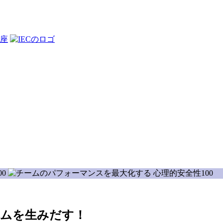
座
ームを生みだす！