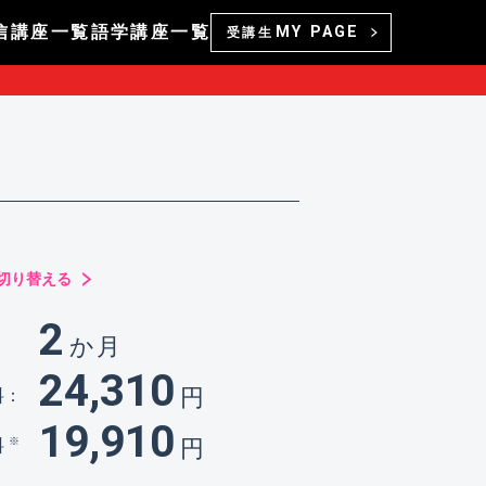
信講座一覧
語学講座一覧
MY PAGE
受講生
に切り替える
2
か月
：
24,310
円
料：
19,910
円
※
料