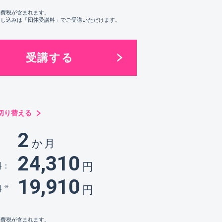
消費税が含まれます。
申し込みは「団体受講料」でご受講いただけます。
受講する
切り替える
2
か月
：
24,310
円
料：
19,910
円
※
料
消費税が含まれます。