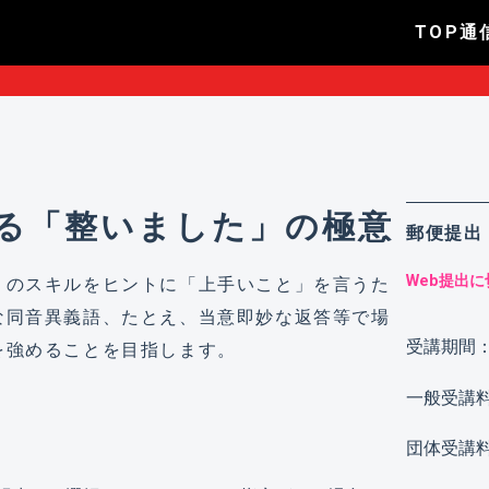
TOP
通
る「整いました」の極意
郵便提出
Web提出
』のスキルをヒントに「上手いこと」を言うた
な同音異義語、たとえ、当意即妙な返答等で場
受講期間
を強めることを目指します。
一般受講
団体受講