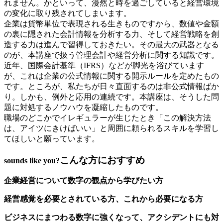
れません。かといって、漫然と時を過ごしていると経営環境
の変化に取り残されてしまいます。
企業は貨幣単位で表現される生きものですから、数値や金額
の裏に隠された会計情報を分析する力、そして経営戦略を創
造する力は進んで習得しておきたい。その最大の武器となる
のが、本講座で扱う管理会計や経営分析に関する知識です。
近年、国際会計基準（IFRS）などが脚光を浴びています
が、これは企業の公式情報に関する開示ルールを定めたもの
です。ところが、私たちが日々直面するのは非公式情報ばか
り。しかも、例外と応用の連続です。本講座は、そうした問
題に対処するノウハウを凝縮したものです。
職場のどこかでイレギュラーが生じたとき「この解決方法
は、アイツにきけばいい」と周囲に頼られるスキルを学習し
てほしいと願っています。
こんな方におすすめ
sounds like you?
企業経営について数字の観点から学びたい方
経営感覚を必要とされている方、これから必要になる方
ビジネスにまつわる数字に強くなって、アクシデントにも対