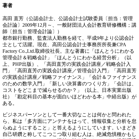
著者
高田 直芳（公認会計士、公認会計士試験委員〔担当：管理
会計論〕2009年12月～、一般財団法人会計教育研修機構；講
師〔担当：管理会計論〕）
都市銀行勤務、監査法人勤務を経て、平成9年より公認会計
士として活躍。現在、高田公認会計士事務所所長兼CPA
Factory Co.,Ltd.取締役社長。主な著書に「ほんとうにわかる
管理会計＆戦略会計」「ほんとうにわかる経営分析」（以
上、PHP出版）、「高田直芳の実践会計講座／戦略会計入
門」「高田直芳の実践会計講座／管理会計入門」「高田直芳
の実践会計講座／戦略ファイナンス」「会計＆ファイナンス
のための数学入門」「新しい決算書のつくり方」「会計は、
コストをどこまで減らせるのか？」（以上、日本実業出版
社）「勘定科目の基本が面白いほどわかる本」中経出版）が
ある。
ビジネスパーソンとして一番大切なことは何かと問われた
ら、私は「多方面にアンテナをはって、情報収集と分析を怠
らぬようにすること」と答えるようにしています。いまどき
自己研鑽と称してこつこつ取り組む人は、絶滅危惧種かもし