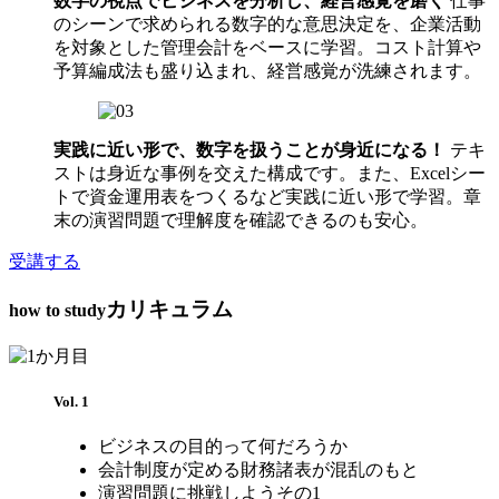
数字の視点でビジネスを分析し、経営感覚を磨く
仕事
のシーンで求められる数字的な意思決定を、企業活動
を対象とした管理会計をベースに学習。コスト計算や
予算編成法も盛り込まれ、経営感覚が洗練されます。
実践に近い形で、数字を扱うことが身近になる！
テキ
ストは身近な事例を交えた構成です。また、Excelシー
トで資金運用表をつくるなど実践に近い形で学習。章
末の演習問題で理解度を確認できるのも安心。
受講する
カリキュラム
how to study
Vol. 1
ビジネスの目的って何だろうか
会計制度が定める財務諸表が混乱のもと
演習問題に挑戦しようその1