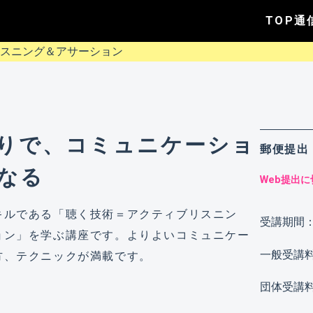
TOP
通
りで、コミュニケーショ
郵便提出
なる
Web提出
キルである「聴く技術＝アクティブリスニン
受講期間
ョン」を学ぶ講座です。よりよいコミュニケー
一般受講
方、テクニックが満載です。
団体受講