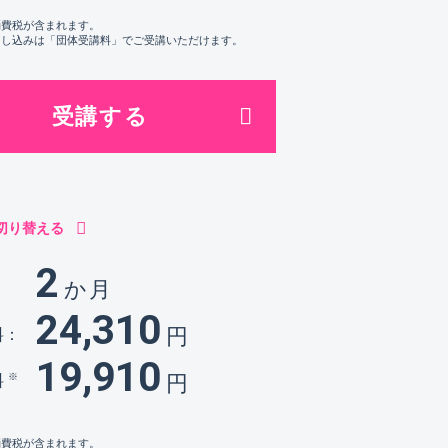
消費税が含まれます。
申し込みは「団体受講料」でご受講いただけます。
受講する
切り替える
2
か月
：
24,310
円
料：
19,910
円
※
料
消費税が含まれます。