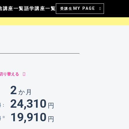
信講座一覧
語学講座一覧
MY PAGE
受講生
に切り替える
2
か月
：
24,310
円
料：
19,910
円
※
料